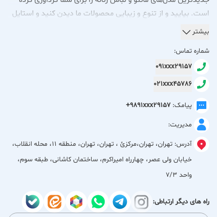
جدیدترین مدل‌های مانتو و لباس زنانه را برای شما گردآوری کرده
است. بیایید و از تنوع و زیبایی محصولات ما دیدن کنید و استایل
دلخواهتان را پیدا کنید! بارا؛ همیشه به‌روز، همیشه شیک.
بیشتر
فروشگاه بارا مرجع خرید جدیدترین مدل‌های مانتو و لباس زنانه
شماره تماس:
شیک، ترند و باکیفیت است که با تمرکز بر زیبایی، راحتی و
091xxx29157
کیفیت، مجموعه‌ای متنوع از پوشاک زنانه را ارائه می‌دهد. در بارا
021xxx45786
می‌توانید انواع مانتوهای روز، لباس‌های مجلسی و استایل‌های
خاص را متناسب با سلیقه و نیاز خود انتخاب کنید. تمامی
پیامک:
+9891xxx29157
محصولات با دقت در انتخاب پارچه، کیفیت دوخت و طراحی مدرن
مدیریت:
عرضه می‌شوند تا تجربه‌ای متفاوت از خرید لباس زنانه را برای شما
رقم بزنند. بارا با ارائه مدل‌های به‌روز و تن‌خور استاندارد، انتخابی
آدرس:
تهران، تهران،مركزئ ، تهران، تهران، منطقه 11، محله انقلاب،
ایده‌آل برای بانوانی است که به استایل، کیفیت و جذابیت ظاهری
خیابان ولی عصر، چهارراه امیراکرم، ساختمان کاشانی، طبقه سوم،
اهمیت می‌دهند. اگر به دنبال خرید مانتو و لباس زنانه باکیفیت و
واحد 7/3
مطابق با ترندهای روز هستید، بارا همراه شما در خلق استایلی
منحصربه‌فرد خواهد بود.
راه های دیگر ارتباطی: