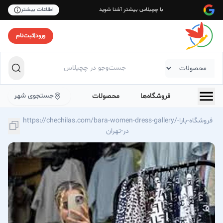
با چچیلاس بیشتر آشنا شوید
اطلاعات بیشتر
ورود
|
ثبت‌نام
جستجوی شهر
فروشگاه‌ها
محصولات
https://chechilas.com/bara-women-dress-gallery/فروشگاه-بارا-
در-تهران