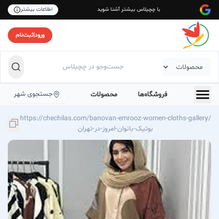
با چچیلاس بیشتر آشنا شوید
اطلاعات بیشتر
ورود
|
ثبت‌نام
جستجوی شهر
فروشگاه‌ها
محصولات
https://chechilas.com/banovan-emrooz-women-cloths-gallery/
بوتیک-بانوان-امروز-در-تهران