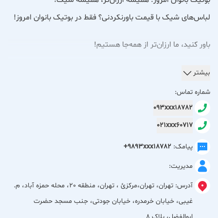
بوتیک بانوان امروز: همیشه ارزان‌تر، همیشه شیک!
لباس‌های شیک با قیمت باورنکردنی؟ فقط در بوتیک بانوان امروز!
باور کنید، ما ارزان‌تر از همه‌جا هستیم!
در بوتیک بانوان امروز، می‌توانید با خیال راحت از جدیدترین مدل‌ها
بیشتر
و زیباترین لباس‌ها دیدن کنید، بدون اینکه نگران هزینه باشید.
شماره تماس:
093xxx18782
ما اینجا هستیم تا ثابت کنیم خوش‌تیپ بودن و به‌روز بودن، نیازی
021xxx60717
به صرف هزینه‌های گزاف ندارد.
پیامک:
+9893xxx18782
بانوان امروز؛ جایی که ارزانی با زیبایی و کیفیت دست در دست هم
مدیریت:
می‌دهند.
آدرس:
تهران، تهران،مركزئ ، تهران، منطقه 20، محله حمزه آباد، م.
غیبی، خیابان خرمدره، خیابان جودتی، جنب مسجد حضرت
ابوالفضل، پلاک 8