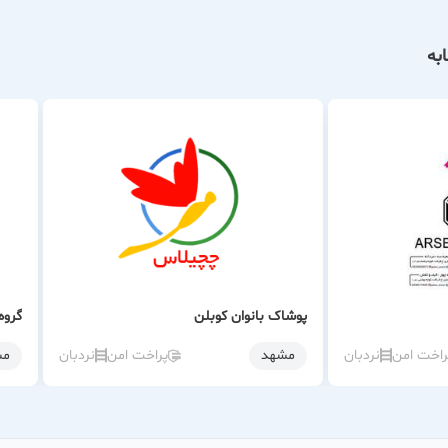
به
پوشاک بانوان کوبلن
گروه
راخت امن
نردبان
مشهد
پراخت امن
نردبان
مش