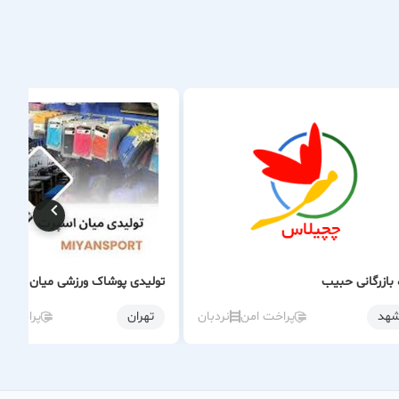
 بازرگانی حبیب
تولیدی پوشاک ورزشی میان اسپرت
هد
پراخت امن
نردبان
تهران
پراخت ا