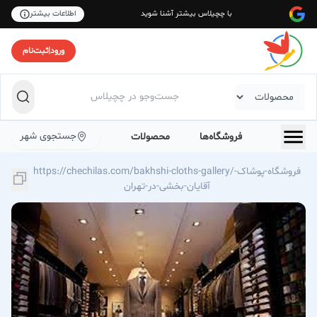
با چچیلاس بیشتر آشنا شوید
اطلاعات بیشتر
ورود
|
ثبت‌نام
جستجوی شهر
فروشگاه‌ها
محصولات
https://chechilas.com/bakhshi-cloths-gallery/فروشگاه-پوشاک-
آقایان-بخشی-در-تهران