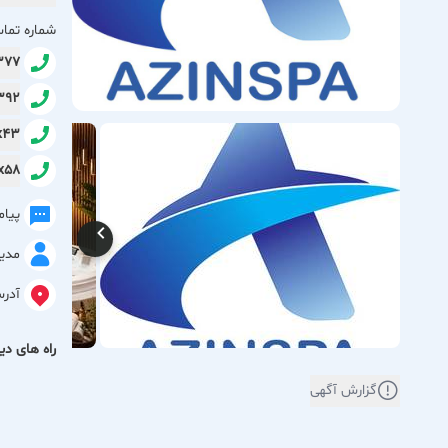
شماره تما
4377
5392
xxx43
xxx58
پیا
مدیر
آدر
راه های دیگ
گزارش آگهی