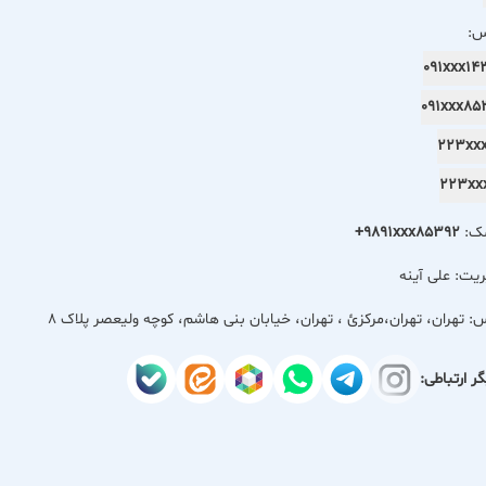
س:
091xxx1
091xxx8
223
223
مک:
+9891xxx85392
یت: علی آینه
س:
تهران، تهران،مركزئ ، تهران، خیابان بنی هاشم، کوچه ولیعصر پلاک ۸
ر ارتباطی: