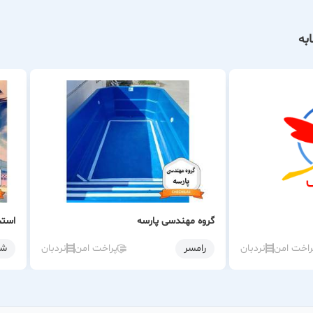
به
گروه مهندسی پارسه
استخ
راخت امن
نردبان
رامسر
پراخت امن
نردبان
شه