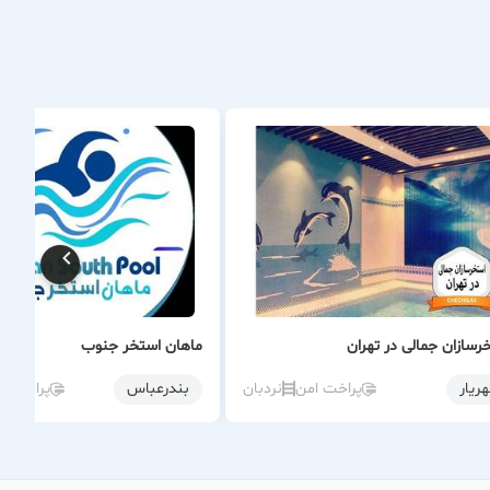
رسازان جمالی در تهران
ماهان استخر جنوب
ریار
پراخت امن
نردبان
بندرعباس
پراخت ا