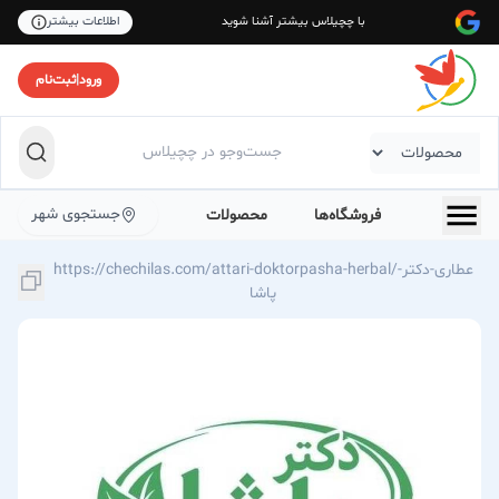
با چچیلاس بیشتر آشنا شوید
اطلاعات بیشتر
ورود
|
ثبت‌نام
جستجوی شهر
فروشگاه‌ها
محصولات
https://chechilas.com/attari-doktorpasha-herbal/عطاری-دکتر-
پاشا