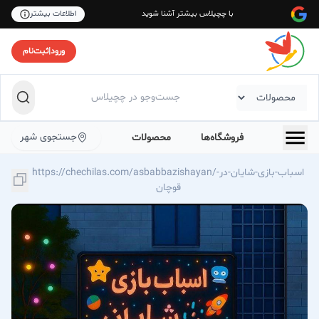
با چچیلاس بیشتر آشنا شوید
اطلاعات بیشتر
ورود
|
ثبت‌نام
جستجوی شهر
فروشگاه‌ها
محصولات
https://chechilas.com/asbabbazishayan/اسباب-بازی-شایان-در-
قوچان