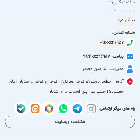
ساعت کاری :
10صبح تا 9شب
بیشتر
شماره تماس:
091xxx26957
پیامک:
+9891xxx26957
مدیریت: شارمین مصدر
آدرس:
خراسان رضوئ، قوچان،مركزئ ، قوچان، قوچان، خیابان امام
خمینی 15 جنب بهار پنج اسباب بازی شایان
راه های دیگر ارتباطی:
مشاهده وبسایت