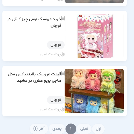
خرید عروسک نومی چیز کیکی در
قوچان
قوچان
پرداخت امن
قیمت عروسک بلایندباکس مدل
هاچی پوپو عطری در مشهد
قوچان
پرداخت امن
اول
قبلی
1
بعدی
آخر (1)