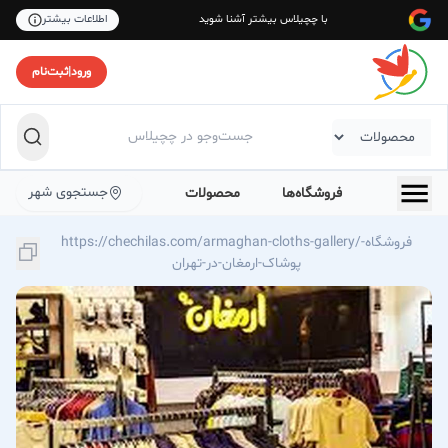
با چچیلاس بیشتر آشنا شوید
اطلاعات بیشتر
ورود
|
ثبت‌نام
جستجوی شهر
فروشگاه‌ها
محصولات
https://chechilas.com/armaghan-cloths-gallery/فروشگاه-
پوشاک-ارمغان-در-تهران