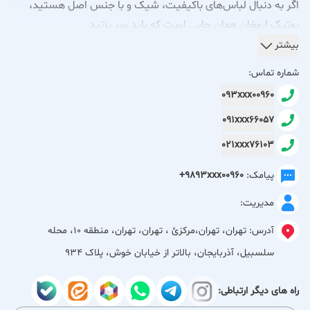
اگر به دنبال لباس‌های باکیفیت، شیک و با جنس اصل هستید،
بوتیک ارمغان همان جایی است که باید سر بزنید.
ما مجموعه‌ای از محصولات خوش‌دوخت و خوش‌استایل را فراهم
بیشتر
کرده‌ایم تا بتوانید با خیالی آسوده، لباسی انتخاب کنید که هم زیبا
شماره تماس:
باشد و هم ماندگار.
093xxx00960
در ارمغان، اصالت کالا و رضایت شما در اولویت است.
091xxx66057
ارمغان؛ کیفیتی که دیده می‌شود، اصالتی که حس می‌شود.
021xxx76103
پیامک:
+9893xxx00960
مدیریت:
آدرس:
تهران، تهران،مركزئ ، تهران، تهران، منطقه 10، محله
سلسبیل، آذربایجان، بالاتر از خیابان خوش، پلاک 934
راه های دیگر ارتباطی: