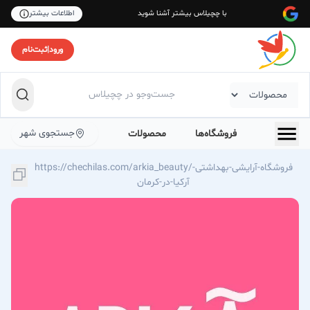
با چچیلاس بیشتر آشنا شوید
اطلاعات بیشتر
ورود
|
ثبت‌نام
جستجوی شهر
فروشگاه‌ها
محصولات
https://chechilas.com/arkia_beauty/فروشگاه-آرایشی-بهداشتی-
آرکیا-در-کرمان