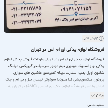
گزارش آگهی
فروشگاه لوازم یدکی ای ام اس در تهران
فروشگاه لوازم یدکی ای ام اس در تهران واردات فروش پخش لوازم
یدکی نو و استوک موتوری نیم موتور سرسیلندر گیربکس میلنگ
شاتون اویل پمپ استارت دینام کمپرسور ماشین های سواری
پروتون میتسوبیشی کیا هیوندا سوزوکی نیسان بنز و بی ام و جک
لیفان ولکس فروشگاه لوازم یدکی ای ام سی (AMC) در تهران به
عنوان یکی از مراکز تخصصی تأمین و فروش قطعات یدکی خودرو، با
بیشتر
هدف ارائه محصولات باکیفیت، خدمات حرفه‌ای و جلب رضایت
شماره تماس:
مشتریان فعالیت می‌کند. این مجموعه با بهره‌گیری از تجربه و