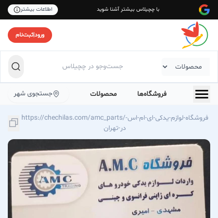
با چچیلاس بیشتر آشنا شوید
اطلاعات بیشتر
ورود
|
ثبت‌نام
جستجوی شهر
فروشگاه‌ها
محصولات
https://chechilas.com/amc_parts/فروشگاه-لوازم-یدکی-ای-ام-اس-
در-تهران