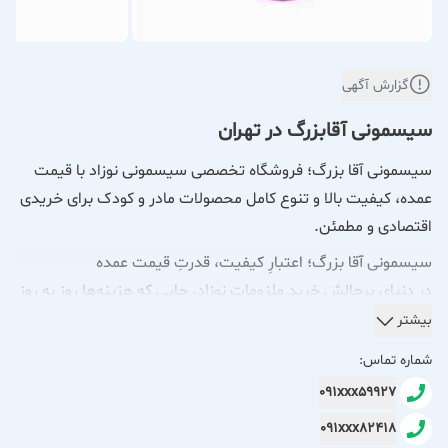
گزارش آگهی
سیسمونی آقابزرگ در تهران
سیسمونی آقا بزرگ؛ فروشگاه تخصصی سیسمونی نوزاد با قیمت
عمده، کیفیت بالا و تنوع کامل محصولات مادر و کودک برای خریدی
اقتصادی و مطمئن.
سیسمونی آقا بزرگ؛ اعتبارِ کیفیت، قدرتِ قیمت عمده
در دنیای پرچالشِ خرید ملزومات نوزاد، جایی که هزینه‌ها روز به روز
در حال افزایش است، «سیسمونی آقا بزرگ» مثل یک تکیه‌گاه امن
بیشتر
برای خانواده‌ها ایستاده است. ما اینجا نیستیم تا فقط کالا
شماره تماس:
بفروشیم؛ ما اینجا هستیم تا به شما ثابت کنیم که برای فراهم
091xxx59927
کردن بهترین‌ها برای فرزندتان، نیازی به هزینه‌های گزاف نیست.
091xxx82418