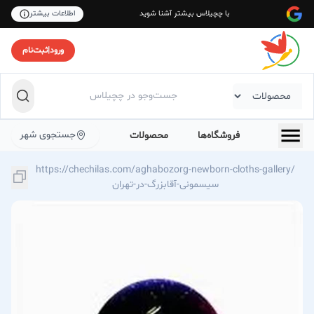
با چچیلاس بیشتر آشنا شوید
اطلاعات بیشتر
ورود
|
ثبت‌نام
جستجوی شهر
فروشگاه‌ها
محصولات
https://chechilas.com/aghabozorg-newborn-cloths-gallery/
سیسمونی-آقابزرگ-در-تهران