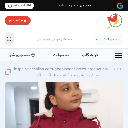
با چچیلاس بیشتر آشنا شوید
اطلاعات بیشتر
ورود
|
ثبت‌نام
جستجوی شهر
فروشگاه‌ها
محصولات
https://chechilas.com/abdolbaghi-jacket-production/تولید-و-
پخش-کاپشن-بچه-گانه-عبدالباقی-در-قم