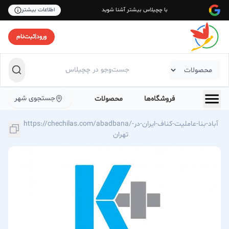
با چچیلاس بیشتر آشنا شوید
اطلاعات بیشتر
ورود
|
ثبت‌نام
جستجوی شهر
فروشگاه‌ها
محصولات
https://chechilas.com/abadbana/آباد-بنا-عاملیت-کناف-ایران-در-
تهران