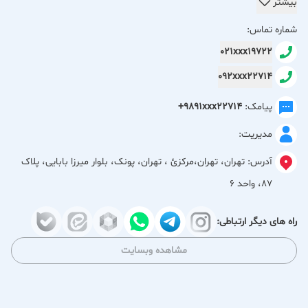
انبارهای مجهز و سیستم توزیع گسترده، امکان تأمین نیازهای
بیشتر
پروژه‌های ساختمانی را با کیفیت بالا و قیمت رقابتی فراهم می‌کند.
شماره تماس:
021xxx19722
محصولات اصلی قابل عرضه:
092xxx22714
- **پانل‌های گچی کناف** در انواع مختلف شامل ساده، ضد رطوبت
پیامک:
+9891xxx22714
(MR)، ضد حریق (FR)، و ترکیب ضد حریق و رطوبت (FM)
مدیریت:
- **ورق سیمانی آکواپلاس** با مقاومت بالا در برابر رطوبت و عوامل
جوی
آدرس:
تهران، تهران،مركزئ ، تهران، پونک، بلوار میرزا بابایی، پلاک
- **تایل‌های گچی 60×60** با روکش پی‌وی‌سی در طرح‌های ساده،
87، واحد 6
حصیری، تخم مرغی و لوزی
- **تایل‌های آکوستیک 60×60** در طرح‌های سوراخ دایره نامنظم،
راه های دیگر ارتباطی:
پانچ مربع، خطی و مینرال
مشاهده وبسایت
- **تایل‌های تمام پی‌وی‌سی** با دوام و کیفیت بالا
پروفیل‌های گالوانیزه و زیرسازی: