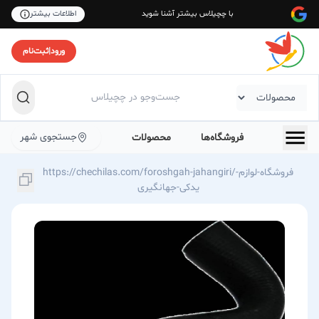
با چچیلاس بیشتر آشنا شوید
اطلاعات بیشتر
ورود
|
ثبت‌نام
جستجوی شهر
فروشگاه‌ها
محصولات
https://chechilas.com/foroshgah-jahangiri/فروشگاه-لوازم-
یدکی-جهانگیری