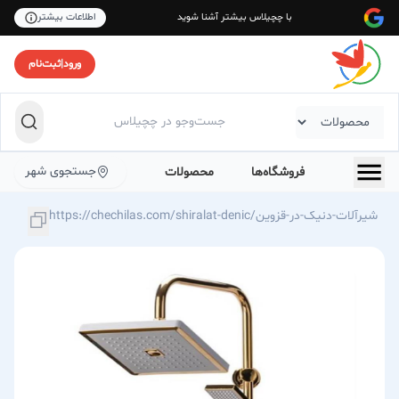
با چچیلاس بیشتر آشنا شوید
اطلاعات بیشتر
ورود
|
ثبت‌نام
جستجوی شهر
فروشگاه‌ها
محصولات
https://chechilas.com/shiralat-denic/شیرآلات-دنیک-در-قزوین