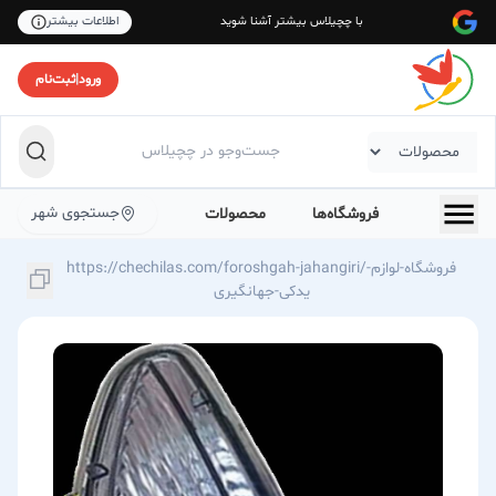
با چچیلاس بیشتر آشنا شوید
اطلاعات بیشتر
ورود
|
ثبت‌نام
جستجوی شهر
فروشگاه‌ها
محصولات
https://chechilas.com/foroshgah-jahangiri/فروشگاه-لوازم-
یدکی-جهانگیری