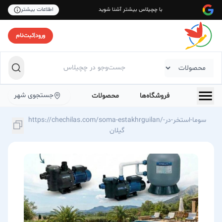
با چچیلاس بیشتر آشنا شوید
اطلاعات بیشتر
ورود
|
ثبت‌نام
جستجوی شهر
فروشگاه‌ها
محصولات
https://chechilas.com/soma-estakhrguilan/سوما-استخر-در-
گیلان