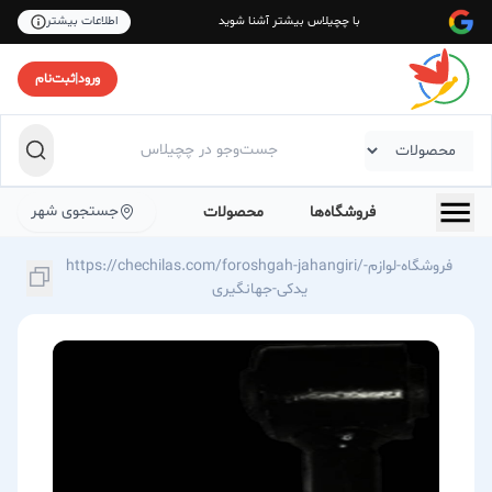
با چچیلاس بیشتر آشنا شوید
اطلاعات بیشتر
ورود
|
ثبت‌نام
جستجوی شهر
فروشگاه‌ها
محصولات
https://chechilas.com/foroshgah-jahangiri/فروشگاه-لوازم-
یدکی-جهانگیری