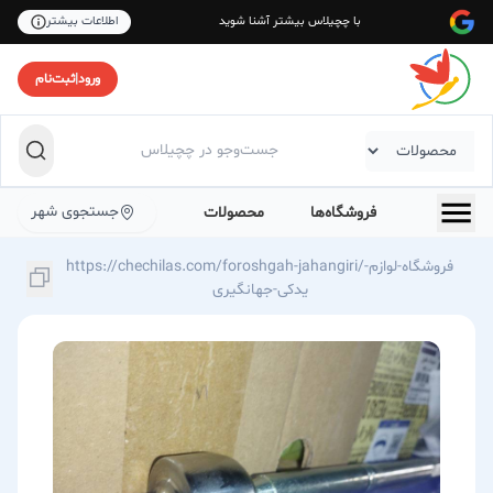
با چچیلاس بیشتر آشنا شوید
اطلاعات بیشتر
ورود
|
ثبت‌نام
جستجوی شهر
فروشگاه‌ها
محصولات
https://chechilas.com/foroshgah-jahangiri/فروشگاه-لوازم-
یدکی-جهانگیری