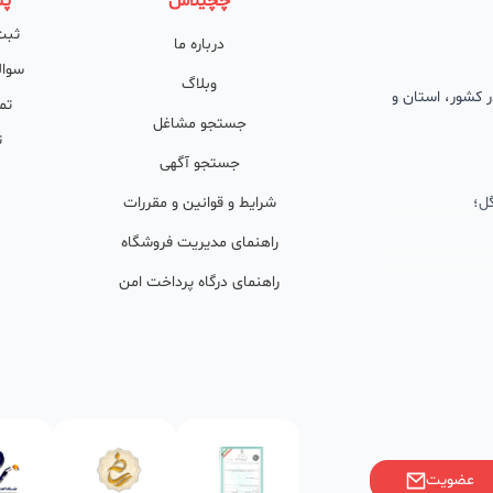
چچیلاس
پش
ثبت
درباره ما
سوال
وبلاگ
 در کشور، استان و
تم
جستجو مشاغل
ت
جستجو آگهی
ل؛
شرایط و قوانین و مقررات
راهنمای مدیریت فروشگاه
راهنمای درگاه پرداخت امن
ان پشتیبان
ولید محتوا و
ی فعال در
خوبی گرفته‌اند.
عضویت
ر)، صاحبین کسب‌وکارها با