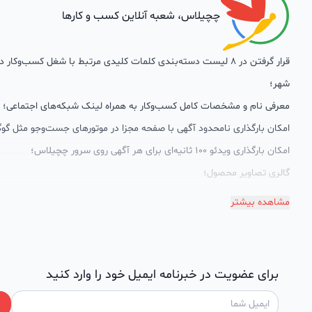
چچیلاس، شعبه آنلاین کسب و کارها
قرار گرفتن در 8 لیست دسته‌بندی کلمات کلیدی مرتبط با شغل کسب‌وکار
شهر؛
معرفی نام و مشخصات کامل کسب‌وکار به همراه لینک شبکه‌های اجتماعی؛
امکان بارگذاری نامحدود آگهی با صفحه مجزا در موتورهای جست‌وجو مثل گوگ
امکان بارگذاری ویدئو 100 ثانیه‌ای برای هر آگهی روی سرور چچیلاس؛
گالری تصاویر محصول؛
امکان دسته‌بندی آگهی‌ها
مشاهده بیشتر
پشتیبانی حرفه‌ای را هم به سبد خدماتش اضافه کرده است. چچیلاس با امک
اختصاصی به محض ورود هر کسب‌وکار، نظارت، تحلیل وکمک پشتیبان‌ها در ت
سئونویسی به کسب‌وکارها شرایط را طوری فراهم کرده که تا الان کسب‌وکارها
برای عضویت در خبرنامه ایمیل خود را وارد کنید
چچیلاس با کلمات کلیدی بسیار خوبی رتبه دریافت کرده و بازخورد‌های بسیار 
طی تماس‌های دوره‌ای پشتیبان‌ها (هر 45 روز تا 60 روز یک‌با