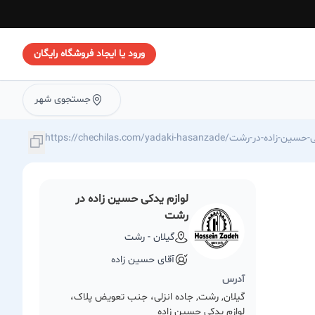
ورود یا ایجاد فروشگاه رایگان
جستجوی شهر
https://chechilas./لوازم-یدکی-حسین-زاده-در-رشت
لوازم یدکی حسین زاده در
رشت
گیلان - رشت
آقای حسین زاده
آدرس
گیلان, رشت, جاده انزلی، جنب تعویض پلاک،
لوازم یدکی حسین زاده