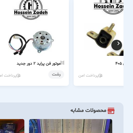
اقی 405
موتور فن پراید 2 دور جدید
رشت
پرداخت امن
پرداخت ام
محصولات مشابه