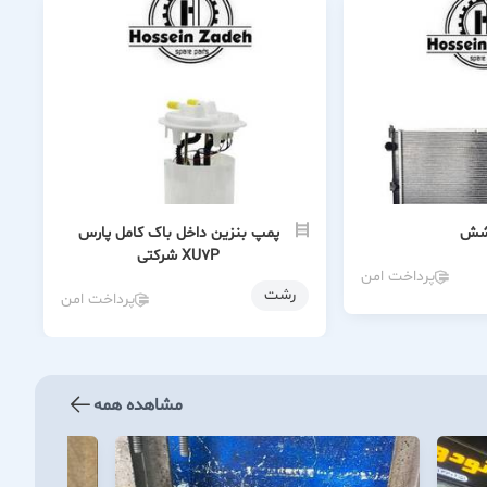
کوشش
پمپ بنزین داخل باک کامل پارس
XU7P شرکتی
پرداخت امن
رشت
پرداخت امن
مشاهده همه